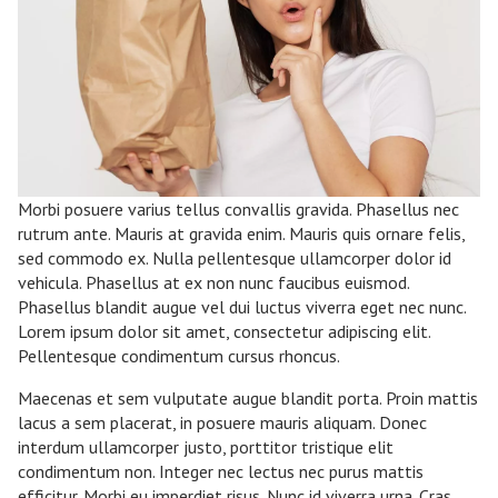
Morbi posuere varius tellus convallis gravida. Phasellus nec
rutrum ante. Mauris at gravida enim. Mauris quis ornare felis,
sed commodo ex. Nulla pellentesque ullamcorper dolor id
vehicula. Phasellus at ex non nunc faucibus euismod.
Phasellus blandit augue vel dui luctus viverra eget nec nunc.
Lorem ipsum dolor sit amet, consectetur adipiscing elit.
Pellentesque condimentum cursus rhoncus.
Maecenas et sem vulputate augue blandit porta. Proin mattis
lacus a sem placerat, in posuere mauris aliquam. Donec
interdum ullamcorper justo, porttitor tristique elit
condimentum non. Integer nec lectus nec purus mattis
efficitur. Morbi eu imperdiet risus. Nunc id viverra urna. Cras