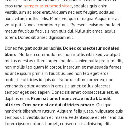
eros urna,
semper ac euismod vitae
, sodales quis enim.
Vestibulum ac eros erat. Aliquam nec est feugiat, sodales
nunc vitae, mollis felis. Morbi vel quam magna. Aliquam erat
volutpat. Nunc a commodo purus. Praesent euismod nulla et
metus faucibus facilisis non quis dui. Nulla sit amet iaculis
lorem. Donec sit amet dignissim elit.
Donec feugiat sodales lacinia.
Donec consectetur sodales
libero
. Morbi eu commodo nisi, non mollis nibh. Sed volutpat,
metus egestas ullamcorper sodales, sapien nulla pretium elit,
non mollis leo quam id tortor. Interdum et malesuada fames
ac ante ipsum primis in faucibus. Sed non leo eget eros
molestie ultricies id quis dui. Nunc ut ullamcorper ex, non
venenatis dolor. Aenean in eros sit amet tellus placerat
tempor eget sed sapien. Donec sit amet consectetur est, eu
dapibus enim.
Proin sit amet nunc vitae nulla blandit
ultrices. Cras nec nisi ac dui ultricies ornare.
Quisque
hendrerit bibendum rutrum. Aliquam felis justo, vulputate quis
tempus ut, vestibulum et massa. Pellentesque et eleifend dui.
Lorem ipsum dolor sit amet, consectetur adipiscing elit.