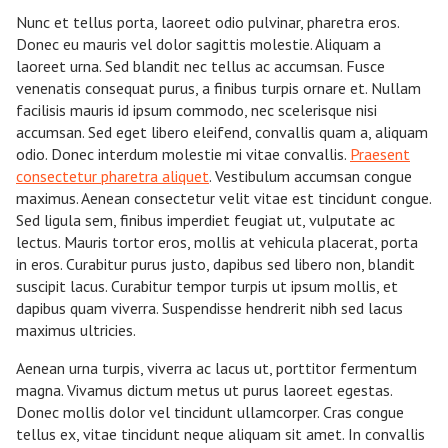
Nunc et tellus porta, laoreet odio pulvinar, pharetra eros.
Donec eu mauris vel dolor sagittis molestie. Aliquam a
laoreet urna. Sed blandit nec tellus ac accumsan. Fusce
venenatis consequat purus, a finibus turpis ornare et. Nullam
facilisis mauris id ipsum commodo, nec scelerisque nisi
accumsan. Sed eget libero eleifend, convallis quam a, aliquam
odio. Donec interdum molestie mi vitae convallis.
Praesent
consectetur pharetra aliquet
. Vestibulum accumsan congue
maximus. Aenean consectetur velit vitae est tincidunt congue.
Sed ligula sem, finibus imperdiet feugiat ut, vulputate ac
lectus. Mauris tortor eros, mollis at vehicula placerat, porta
in eros. Curabitur purus justo, dapibus sed libero non, blandit
suscipit lacus. Curabitur tempor turpis ut ipsum mollis, et
dapibus quam viverra. Suspendisse hendrerit nibh sed lacus
maximus ultricies.
Aenean urna turpis, viverra ac lacus ut, porttitor fermentum
magna. Vivamus dictum metus ut purus laoreet egestas.
Donec mollis dolor vel tincidunt ullamcorper. Cras congue
tellus ex, vitae tincidunt neque aliquam sit amet. In convallis