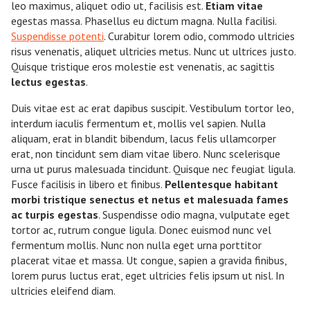
leo maximus, aliquet odio ut, facilisis est.
Etiam vitae
egestas massa. Phasellus eu dictum magna. Nulla facilisi.
Suspendisse potenti
. Curabitur lorem odio, commodo ultricies
risus venenatis, aliquet ultricies metus. Nunc ut ultrices justo.
Quisque tristique eros molestie est venenatis, ac sagittis
lectus egestas
.
Duis vitae est ac erat dapibus suscipit. Vestibulum tortor leo,
interdum iaculis fermentum et, mollis vel sapien. Nulla
aliquam, erat in blandit bibendum, lacus felis ullamcorper
erat, non tincidunt sem diam vitae libero. Nunc scelerisque
urna ut purus malesuada tincidunt. Quisque nec feugiat ligula.
Fusce facilisis in libero et finibus.
Pellentesque habitant
morbi tristique senectus et netus et malesuada fames
ac turpis egestas
. Suspendisse odio magna, vulputate eget
tortor ac, rutrum congue ligula. Donec euismod nunc vel
fermentum mollis. Nunc non nulla eget urna porttitor
placerat vitae et massa. Ut congue, sapien a gravida finibus,
lorem purus luctus erat, eget ultricies felis ipsum ut nisl. In
ultricies eleifend diam.