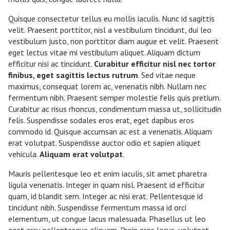
Quisque consectetur tellus eu mollis iaculis. Nunc id sagittis
velit. Praesent porttitor, nisl a vestibulum tincidunt, dui leo
vestibulum justo, non porttitor diam augue et velit. Praesent
eget lectus vitae mi vestibulum aliquet. Aliquam dictum
efficitur nisi ac tincidunt.
Curabitur efficitur nisl nec tortor
finibus, eget sagittis lectus rutrum
. Sed vitae neque
maximus, consequat lorem ac, venenatis nibh. Nullam nec
fermentum nibh. Praesent semper molestie felis quis pretium.
Curabitur ac risus rhoncus, condimentum massa ut, sollicitudin
felis. Suspendisse sodales eros erat, eget dapibus eros
commodo id. Quisque accumsan ac est a venenatis. Aliquam
erat volutpat. Suspendisse auctor odio et sapien aliquet
vehicula.
Aliquam erat volutpat
.
Mauris pellentesque leo et enim iaculis, sit amet pharetra
ligula venenatis. Integer in quam nisl. Praesent id efficitur
quam, id blandit sem. Integer ac nisi erat. Pellentesque id
tincidunt nibh. Suspendisse fermentum massa id orci
elementum, ut congue lacus malesuada. Phasellus ut leo
eget arcu pellentesque aliquam. Proin eros lacus, volutpat